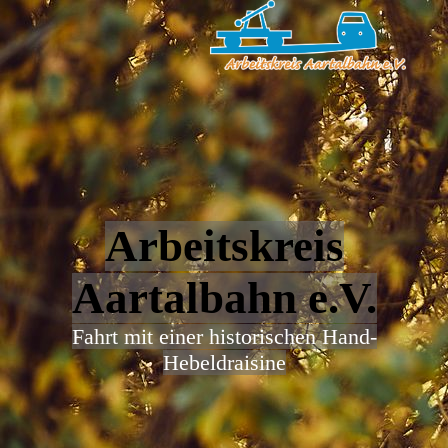
Arbeitskreis
Aartalbahn e.V.
Fahrt mit einer historischen Hand-
Hebeldraisine