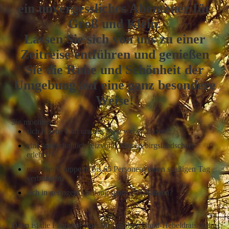
ein unvergessliches Abenteuer für
Groß und Klein.
Lassen Sie sich von uns zu einer
Zeitreise entführen und genießen
Sie die Ruhe und Schönheit der
Umgebung auf eine ganz besondere
Weise!
Sie möchten
sich frische Luft um die Nase wehen lassen?
eine landschaftlich reizvolle Mittelgebirgslandschaft
erleben?
mit einer Gruppe (6 bis 65 Personen) einen spaßigen Tag
verbringen?
sich in geringem Umfang sportlich betätigen?
Dann ist die Fahrt mit einer historischen Hand-Hebeldraisine im