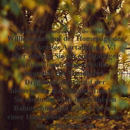
Handhebel-Draisinenfahrten auf der Aartalbahn
Willkommen auf der Homepage des
Arbeitskreises Aartalbahn e.V.!
Hier erleben Sie ein einzigartiges
Stück Eisenbahngeschichte
hautnah: Die Handhebel-
Draisinenfahrten auf der
historischen Aartalbahn. Tauchen
Sie ein in die Welt der früheren
Bahntechnik und fahren Sie mit
einer Handhebel-Draisine über eine
der schönsten und