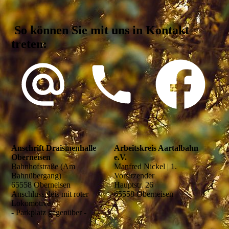
So können Sie mit uns in Kontakt
treten:
Anschrift Draisinenhalle
Arbeitskreis Aartalbahn
Oberneisen
e.V.
Bahnhofstraße (Am
Manfred Nickel | 1.
Bahnübergang)
Vorsitzender
65558 Oberneisen
Hauptstr. 26
Anschlussgleis mit roter
65558 Oberneisen
Lokomotive
- Parkplatz gegenüber -