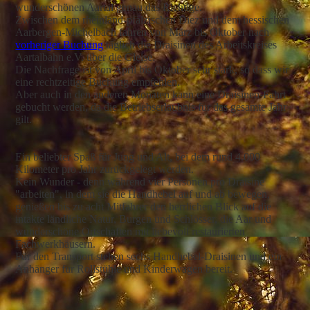
wunderschönen Aartal genau das Richtige.
Zwischen dem rheinland-pfälzischen Diez und dem hessischen
Aarbergen-Michelbach fahren von März bis Oktober nach
vorheriger Buchung
täglich die Draisinen des Arbeitskreises
Aartalbahn e.V. über die Gleise.
Die Nachfrage ist von April bis Oktober sehr stark, so dass wir
eine rechtzeitige Buchung empfehlen.
Aber auch in den anderen Monaten kann eine Draisinen-Fahrt
gebucht werden, da die Betriebserlaubnis für das gesamte Jahr
gilt.
Ein beliebter Spaß für Jung und Alt, bei dem rund 4.000
Kilometer pro Jahr zurückgelegt werden.
Kein Wunder - denn während vier Personen pro Draisine
"arbeiten", in dem sie die Handhebel auf und ab bewegen,
genießen bis zu acht Mitfahrer den herrlichen Blick auf die
intakte ländliche Natur, Burgen und Schlösser, die Aar und
wunderschöne Ortschaften mit liebevoll restaurierten
Fachwerkhäusern.
Für den Transport stehen sechs Handhebel-Draisinen und ein
Anhänger für Rollstühle und Kinderwagen bereit.