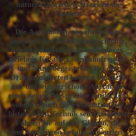
naturbelassensten Strecken im
Taunus.
Die Aartalbahn, ein ehemaliges
Teilstück der Eisenbahngeschichte,
bietet heute ein ganz besonderes
Erlebnis für alle Eisenbahnfreunde
und Naturbegeisterte. Bei den
Draisinenfahrten können Sie nicht
nur das wunderschöne Aartal aus
einer neuen Perspektive entdecken,
sondern auch die Faszination der
historischen Technik selbst erleben.
Fahren Sie auf den Gleisen, die
einst von Zügen befahren wurden –